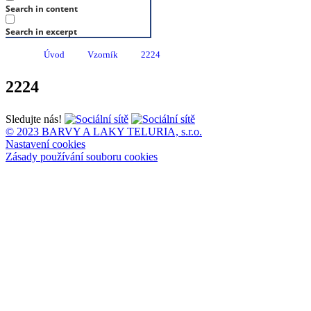
Search in content
Search in excerpt
Úvod
Vzorník
2224
2224
Sledujte nás!
© 2023 BARVY A LAKY TELURIA, s.r.o.
Nastavení cookies
Zásady používání souboru cookies