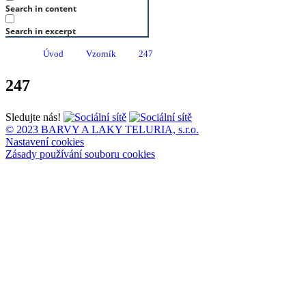
Search in content
Search in excerpt
Úvod
Vzorník
247
247
Sledujte nás!
© 2023 BARVY A LAKY TELURIA, s.r.o.
Nastavení cookies
Zásady používání souboru cookies