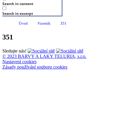
Search in content
Search in excerpt
Úvod
Vzorník
351
351
Sledujte nás!
© 2023 BARVY A LAKY TELURIA, s.r.o.
Nastavení cookies
Zásady používání souboru cookies