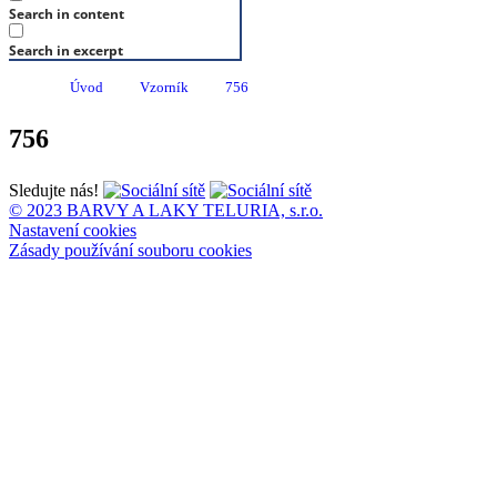
Search in content
Search in excerpt
Úvod
Vzorník
756
756
Sledujte nás!
© 2023 BARVY A LAKY TELURIA, s.r.o.
Nastavení cookies
Zásady používání souboru cookies