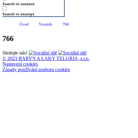
Search in content
Search in excerpt
Úvod
Vzorník
766
766
Sledujte nás!
© 2023 BARVY A LAKY TELURIA, s.r.o.
Nastavení cookies
Zásady používání souboru cookies