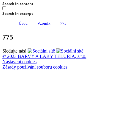
Search in content
Search in excerpt
Úvod
Vzorník
775
775
Sledujte nás!
© 2023 BARVY A LAKY TELURIA, s.r.o.
Nastavení cookies
Zásady používání souboru cookies