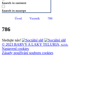
Search in content
Search in excerpt
Úvod
Vzorník
786
786
Sledujte nás!
© 2023 BARVY A LAKY TELURIA, s.r.o.
Nastavení cookies
Zásady používání souboru cookies