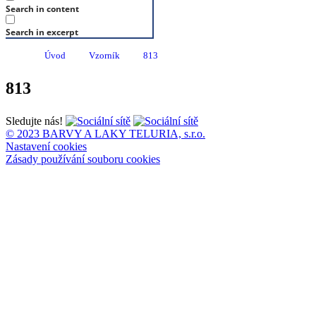
Search in content
Search in excerpt
Úvod
Vzorník
813
813
Sledujte nás!
© 2023 BARVY A LAKY TELURIA, s.r.o.
Nastavení cookies
Zásady používání souboru cookies