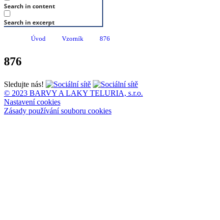
Search in content
Search in excerpt
Úvod
Vzorník
876
876
Sledujte nás!
© 2023 BARVY A LAKY TELURIA, s.r.o.
Nastavení cookies
Zásady používání souboru cookies