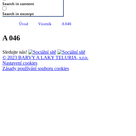
Search in content
Search in excerpt
Úvod
Vzorník
A 046
A 046
Sledujte nás!
© 2023 BARVY A LAKY TELURIA, s.r.o.
Nastavení cookies
Zásady používání souboru cookies