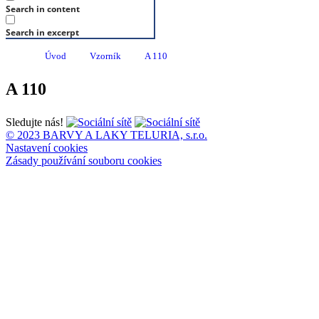
Search in content
Search in excerpt
Úvod
Vzorník
A 110
A 110
Sledujte nás!
© 2023 BARVY A LAKY TELURIA, s.r.o.
Nastavení cookies
Zásady používání souboru cookies