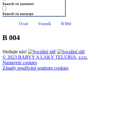
Search in content
Search in excerpt
Úvod
Vzorník
B 004
B 004
Sledujte nás!
© 2023 BARVY A LAKY TELURIA, s.r.o.
Nastavení cookies
Zásady používání souboru cookies