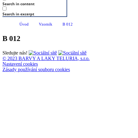
Search in content
Search in excerpt
Úvod
Vzorník
B 012
B 012
Sledujte nás!
© 2023 BARVY A LAKY TELURIA, s.r.o.
Nastavení cookies
Zásady používání souboru cookies