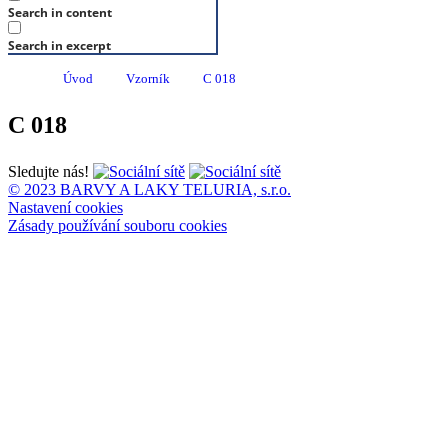
Search in content
Search in excerpt
Úvod
Vzorník
C 018
C 018
Sledujte nás!
© 2023 BARVY A LAKY TELURIA, s.r.o.
Nastavení cookies
Zásady používání souboru cookies