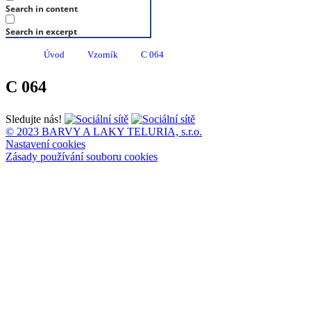
Search in content
Search in excerpt
Úvod
Vzorník
C 064
C 064
Sledujte nás!
© 2023 BARVY A LAKY TELURIA, s.r.o.
Nastavení cookies
Zásady používání souboru cookies