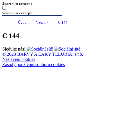
Search in content
Search in excerpt
Úvod
Vzorník
C 144
C 144
Sledujte nás!
© 2023 BARVY A LAKY TELURIA, s.r.o.
Nastavení cookies
Zásady používání souboru cookies