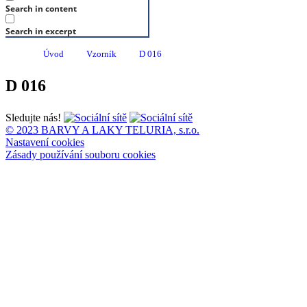
Search in content
Search in excerpt
Úvod
Vzorník
D 016
D 016
Sledujte nás!
© 2023 BARVY A LAKY TELURIA, s.r.o.
Nastavení cookies
Zásady používání souboru cookies