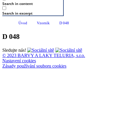
Search in content
Search in excerpt
Úvod
Vzorník
D 048
D 048
Sledujte nás!
© 2023 BARVY A LAKY TELURIA, s.r.o.
Nastavení cookies
Zásady používání souboru cookies