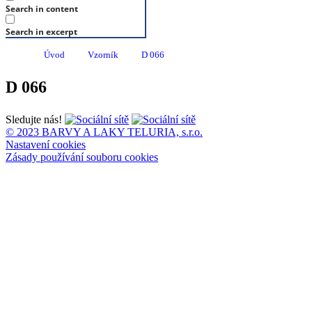
Search in content
Search in excerpt
Úvod
Vzorník
D 066
D 066
Sledujte nás!
© 2023 BARVY A LAKY TELURIA, s.r.o.
Nastavení cookies
Zásady používání souboru cookies