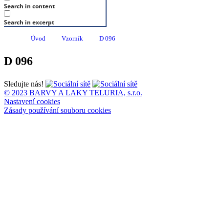
Search in content
Search in excerpt
Úvod
Vzorník
D 096
D 096
Sledujte nás!
© 2023 BARVY A LAKY TELURIA, s.r.o.
Nastavení cookies
Zásady používání souboru cookies