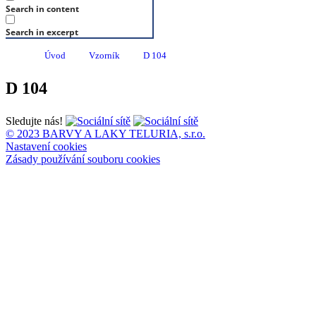
Search in content
Search in excerpt
Úvod
Vzorník
D 104
D 104
Sledujte nás!
© 2023 BARVY A LAKY TELURIA, s.r.o.
Nastavení cookies
Zásady používání souboru cookies