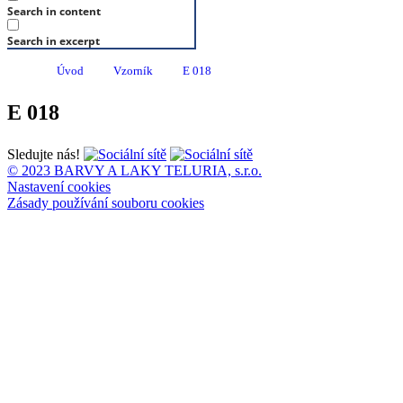
Search in content
Search in excerpt
Úvod
Vzorník
E 018
E 018
Sledujte nás!
© 2023 BARVY A LAKY TELURIA, s.r.o.
Nastavení cookies
Zásady používání souboru cookies