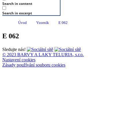
Search in content
Search in excerpt
Úvod
Vzorník
E 062
E 062
Sledujte nás!
© 2023 BARVY A LAKY TELURIA, s.r.o.
Nastavení cookies
Zásady používání souboru cookies