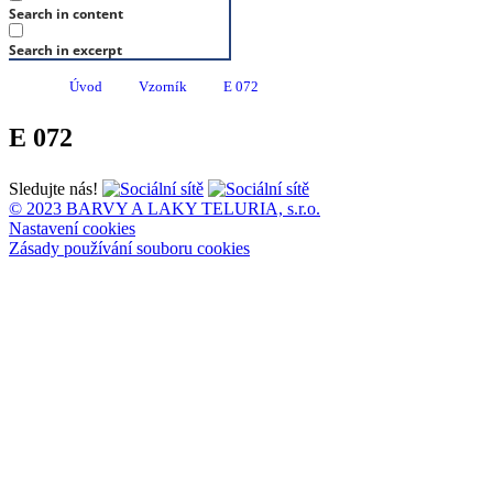
Search in content
Search in excerpt
Úvod
Vzorník
E 072
E 072
Sledujte nás!
© 2023 BARVY A LAKY TELURIA, s.r.o.
Nastavení cookies
Zásady používání souboru cookies