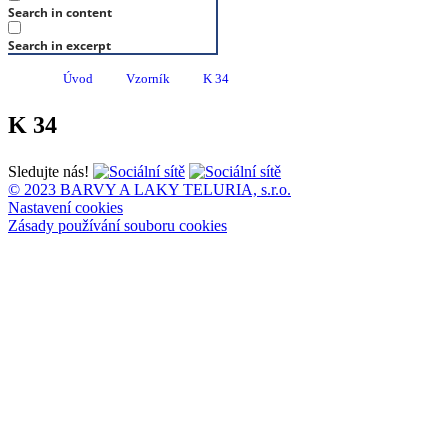
Search in content
Search in excerpt
Úvod
Vzorník
K 34
K 34
Sledujte nás!
© 2023 BARVY A LAKY TELURIA, s.r.o.
Nastavení cookies
Zásady používání souboru cookies