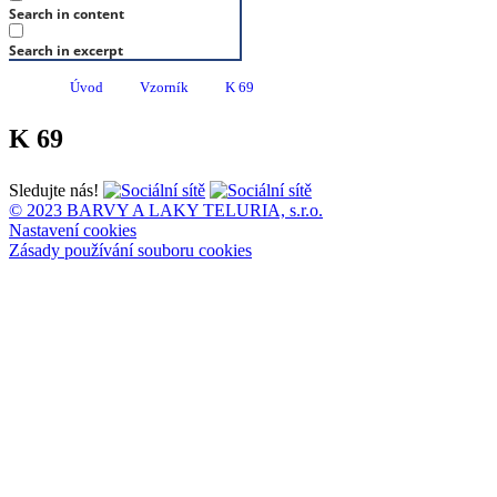
Search in content
Search in excerpt
Úvod
Vzorník
K 69
K 69
Sledujte nás!
© 2023 BARVY A LAKY TELURIA, s.r.o.
Nastavení cookies
Zásady používání souboru cookies