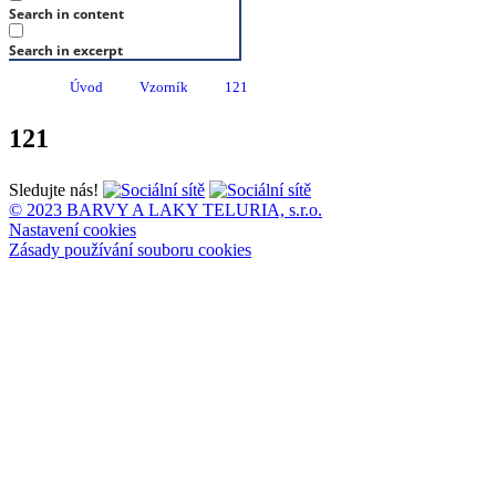
Search in content
Search in excerpt
Úvod
Vzorník
121
121
Sledujte nás!
© 2023 BARVY A LAKY TELURIA, s.r.o.
Nastavení cookies
Zásady používání souboru cookies