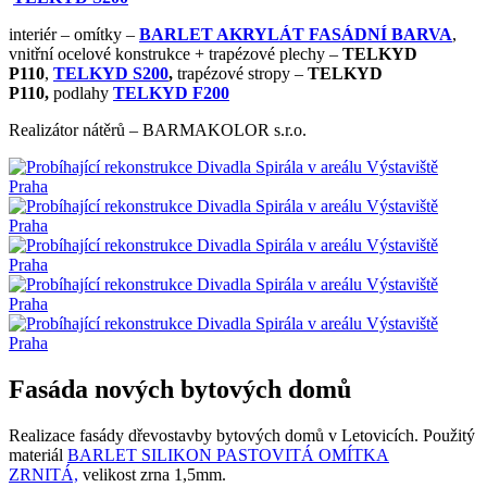
interiér – omítky –
BARLET AKRYLÁT FASÁDNÍ BARVA
,
vnitřní ocelové konstrukce + trapézové plechy –
TELKYD
P110
,
TELKYD S200
,
trapézové stropy –
TELKYD
P110,
podlahy
TELKYD F200
Realizátor nátěrů – BARMAKOLOR s.r.o.
Fasáda nových bytových domů
Realizace fasády dřevostavby bytových domů v Letovicích. Použitý
materiál
BARLET SILIKON PASTOVITÁ OMÍTKA
ZRNITÁ,
velikost zrna 1,5mm.