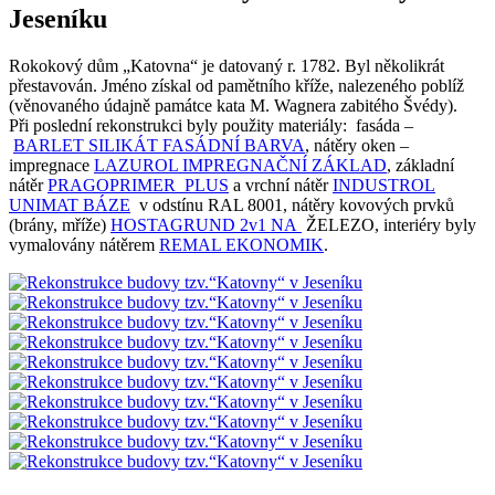
Jeseníku
Rokokový dům „Katovna“ je datovaný r. 1782. Byl několikrát
přestavován. Jméno získal od pamětního kříže, nalezeného poblíž
(věnovaného údajně památce kata M. Wagnera zabitého Švédy).
Při poslední rekonstrukci byly použity materiály: fasáda –
BARLET SILIKÁT FASÁDNÍ BARVA
, nátěry oken –
impregnace
LAZUROL IMPREGNAČNÍ ZÁKLAD
, základní
nátěr
PRAGOPRIMER PLUS
a vrchní nátěr
INDUSTROL
UNIMAT BÁZE
v odstínu RAL 8001, nátěry kovových prvků
(brány, mříže)
HOSTAGRUND 2v1 NA
ŽELEZO, interiéry byly
vymalovány nátěrem
REMAL EKONOMIK
.