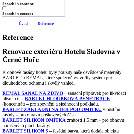
Search in content
Search in excerpt
Úvod
Reference
Reference
Renovace exteriéru Hotelu Sladovna v
Černé Hoře
K obnově fasády hotelu byly použity naše osvědčené materiály
BARLET a REMAL, které společně vytvořily systém pro
dlouhodobou ochranu i skvělý vzhled.
REMAL SANAL NA ZDIVO
– sanační přípravek pro likvidaci
plísní a řas.
BARLET HLOUBKOVÁ PENETRACE
(koncentrát) – pro zpevnění a sjednocení podkladu.
BARLET ZÁKLADNÍ NÁTĚR POD OMÍTKU
v odstínu
fasády – pro opravu poškozených částí.
BARLET SILIKON OMÍTKA
zrnitosti 1,5 mm – pro obnovu
narušených ploch fasády.
BARLET SILIKON S
– fasádní barva, která dodala objektu