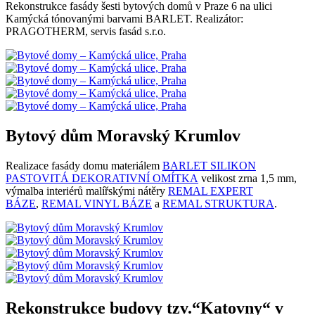
Rekonstrukce fasády šesti bytových domů v Praze 6 na ulici
Kamýcká tónovanými barvami BARLET. Realizátor:
PRAGOTHERM, servis fasád s.r.o.
Bytový dům Moravský Krumlov
Realizace fasády domu materiálem
BARLET SILIKON
PASTOVITÁ DEKORATIVNÍ OMÍTKA
velikost zrna 1,5 mm,
výmalba interiérů malířskými nátěry
REMAL EXPERT
BÁZE
,
REMAL VINYL BÁZE
a
REMAL STRUKTURA
.
Rekonstrukce budovy tzv.“Katovny“ v