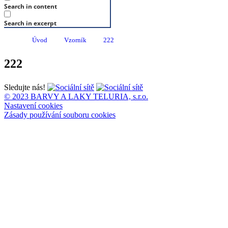
Search in content
Search in excerpt
Úvod
Vzorník
222
222
Sledujte nás!
© 2023 BARVY A LAKY TELURIA, s.r.o.
Nastavení cookies
Zásady používání souboru cookies