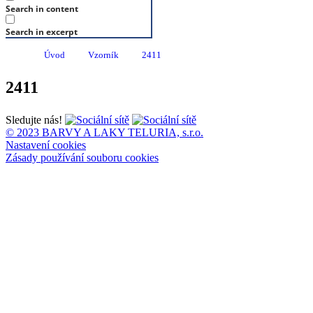
Search in content
Search in excerpt
Úvod
Vzorník
2411
2411
Sledujte nás!
© 2023 BARVY A LAKY TELURIA, s.r.o.
Nastavení cookies
Zásady používání souboru cookies