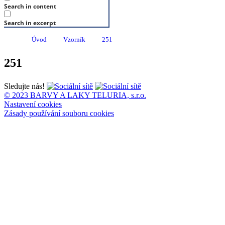
Search in content
Search in excerpt
Úvod
Vzorník
251
251
Sledujte nás!
© 2023 BARVY A LAKY TELURIA, s.r.o.
Nastavení cookies
Zásady používání souboru cookies