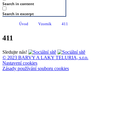
Search in content
Search in excerpt
Úvod
Vzorník
411
411
Sledujte nás!
© 2023 BARVY A LAKY TELURIA, s.r.o.
Nastavení cookies
Zásady používání souboru cookies