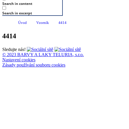
Search in content
Search in excerpt
Úvod
Vzorník
4414
4414
Sledujte nás!
© 2023 BARVY A LAKY TELURIA, s.r.o.
Nastavení cookies
Zásady používání souboru cookies