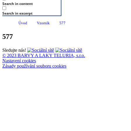
Search in content
Search in excerpt
Úvod
Vzorník
577
577
Sledujte nás!
© 2023 BARVY A LAKY TELURIA, s.r.o.
Nastavení cookies
Zásady používání souboru cookies