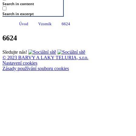
Search in content
Search in excerpt
Úvod
Vzorník
6624
6624
Sledujte nás!
© 2023 BARVY A LAKY TELURIA, s.r.o.
Nastavení cookies
Zásady používání souboru cookies