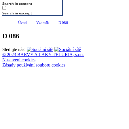
Search in content
Search in excerpt
Úvod
Vzorník
D 086
D 086
Sledujte nás!
© 2023 BARVY A LAKY TELURIA, s.r.o.
Nastavení cookies
Zásady používání souboru cookies