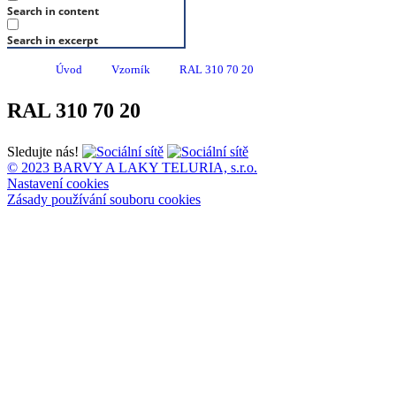
Search in content
Search in excerpt
Úvod
Vzorník
RAL 310 70 20
RAL 310 70 20
Sledujte nás!
© 2023 BARVY A LAKY TELURIA, s.r.o.
Nastavení cookies
Zásady používání souboru cookies