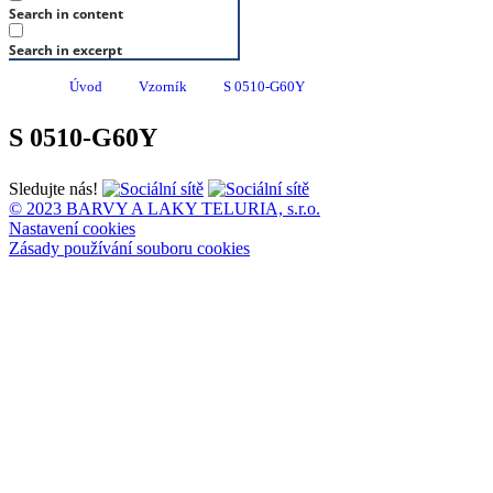
Search in content
Search in excerpt
Úvod
Vzorník
S 0510-G60Y
S 0510-G60Y
Sledujte nás!
© 2023 BARVY A LAKY TELURIA, s.r.o.
Nastavení cookies
Zásady používání souboru cookies