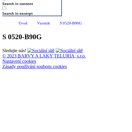
Search in content
Search in excerpt
Úvod
Vzorník
S 0520-B90G
S 0520-B90G
Sledujte nás!
© 2023 BARVY A LAKY TELURIA, s.r.o.
Nastavení cookies
Zásady používání souboru cookies