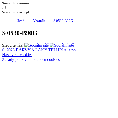
Search in content
Search in excerpt
Úvod
Vzorník
S 0530-B90G
S 0530-B90G
Sledujte nás!
© 2023 BARVY A LAKY TELURIA, s.r.o.
Nastavení cookies
Zásady používání souboru cookies