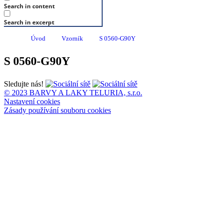
Search in content
Search in excerpt
Úvod
Vzorník
S 0560-G90Y
S 0560-G90Y
Sledujte nás!
© 2023 BARVY A LAKY TELURIA, s.r.o.
Nastavení cookies
Zásady používání souboru cookies