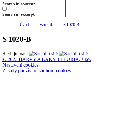
Search in content
Search in excerpt
Úvod
Vzorník
S 1020-B
S 1020-B
Sledujte nás!
© 2023 BARVY A LAKY TELURIA, s.r.o.
Nastavení cookies
Zásady používání souboru cookies