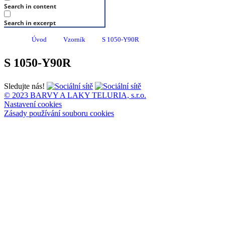
Search in content
Search in excerpt
Úvod
Vzorník
S 1050-Y90R
S 1050-Y90R
Sledujte nás!
© 2023 BARVY A LAKY TELURIA, s.r.o.
Nastavení cookies
Zásady používání souboru cookies