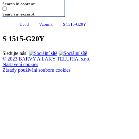
Search in content
Search in excerpt
Úvod
Vzorník
S 1515-G20Y
S 1515-G20Y
Sledujte nás!
© 2023 BARVY A LAKY TELURIA, s.r.o.
Nastavení cookies
Zásady používání souboru cookies