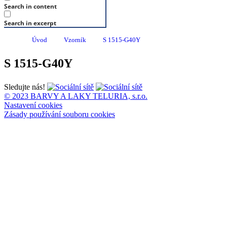
Search in content
Search in excerpt
Úvod
Vzorník
S 1515-G40Y
S 1515-G40Y
Sledujte nás!
© 2023 BARVY A LAKY TELURIA, s.r.o.
Nastavení cookies
Zásady používání souboru cookies