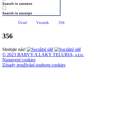
Search in content
Search in excerpt
Úvod
Vzorník
356
356
Sledujte nás!
© 2023 BARVY A LAKY TELURIA, s.r.o.
Nastavení cookies
Zásady používání souboru cookies