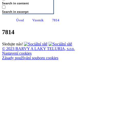
Search in content
Search in excerpt
Úvod
Vzorník
7814
7814
Sledujte nás!
© 2023 BARVY A LAKY TELURIA, s.r.o.
Nastavení cookies
Zásady používání souboru cookies