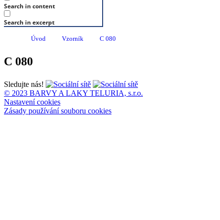
Search in content
Search in excerpt
Úvod
Vzorník
C 080
C 080
Sledujte nás!
© 2023 BARVY A LAKY TELURIA, s.r.o.
Nastavení cookies
Zásady používání souboru cookies