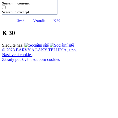
Search in content
Search in excerpt
Úvod
Vzorník
K 30
K 30
Sledujte nás!
© 2023 BARVY A LAKY TELURIA, s.r.o.
Nastavení cookies
Zásady používání souboru cookies