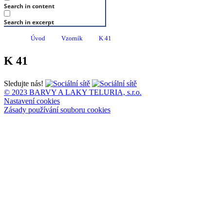
Search in content
Search in excerpt
Úvod
Vzorník
K 41
K 41
Sledujte nás!
© 2023 BARVY A LAKY TELURIA, s.r.o.
Nastavení cookies
Zásady používání souboru cookies